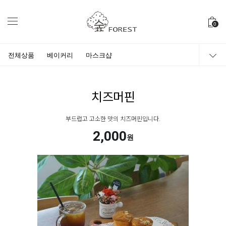
0
전체상품
베이커리
마스크샵
치즈머핀
부드럽고 고소한 맛의 치즈머핀입니다.
2,000
원