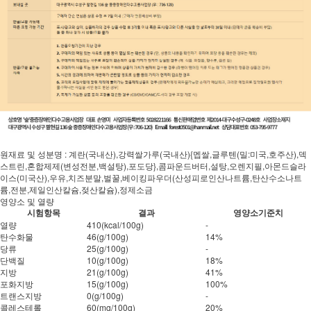
원재료 및 성분명 : 계란(국내산),강력쌀가루(국내산){멥쌀,글루텐(밀:미국,호주산),덱
스트린,혼합제제(변성전분,백설탕),포도당},콤파운드버터,설탕,오렌지필,아몬드슬라
이스(미국산),우유,치즈분말,벌꿀,베이킹파우더(산성피로인산나트륨,탄산수소나트
륨,전분,제일인산칼슘,젖산칼슘),정제소금
영양소 및 열량
시험항목
결과
영양소기준치
열량
410(kcal/100g)
-
탄수화물
46(g/100g)
14%
당류
25(g/100g)
-
단백질
10(g/100g)
18%
지방
21(g/100g)
41%
포화지방
15(g/100g)
100%
트랜스지방
0(g/100g)
-
콜레스테롤
60(mg/100g)
20%