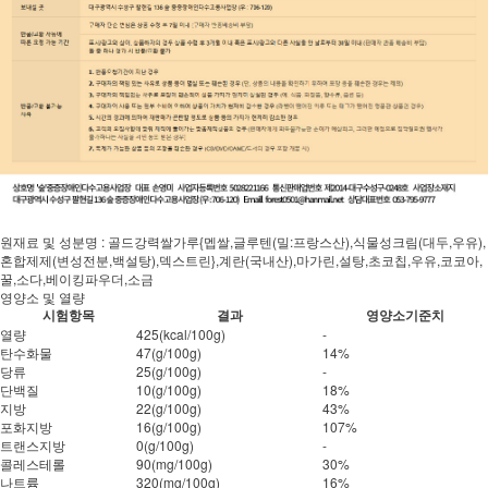
원재료 및 성분명 : 골드강력쌀가루{멥쌀,글루텐(밀:프랑스산),식물성크림(대두,우유),
혼합제제(변성전분,백설탕),덱스트린},계란(국내산),마가린,설탕,초코칩,우유,코코아,
꿀,소다,베이킹파우더,소금
영양소 및 열량
시험항목
결과
영양소기준치
열량
425(kcal/100g)
-
탄수화물
47(g/100g)
14%
당류
25(g/100g)
-
단백질
10(g/100g)
18%
지방
22(g/100g)
43%
포화지방
16(g/100g)
107%
트랜스지방
0(g/100g)
-
콜레스테롤
90(mg/100g)
30%
나트륨
320(mg/100g)
16%