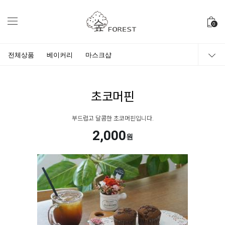
0
전체상품
베이커리
마스크샵
초코머핀
부드럽고 달콤한 초코머핀입니다.
2,000
원