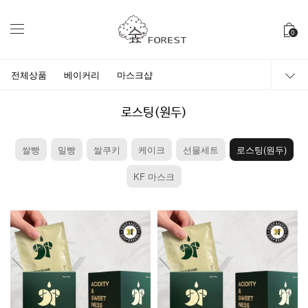
0
전체상품
베이커리
마스크샵
로스팅(원두)
쌀빵
밀빵
쌀쿠키
케이크
선물세트
로스팅(원두)
KF 마스크