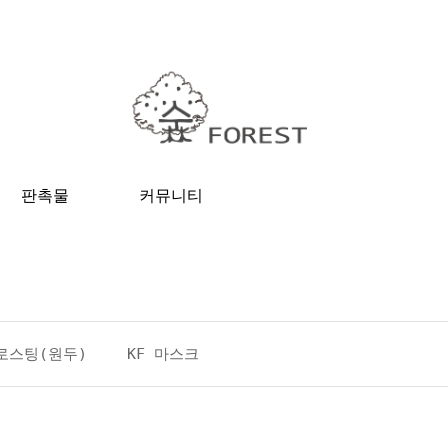
판촉물
커뮤니티
로스팅(원두)
KF 마스크