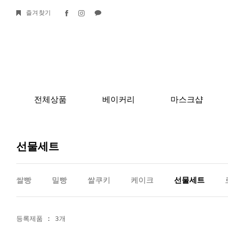
즐겨찾기
전체상품
베이커리
마스크샵
선물세트
쌀빵
밀빵
쌀쿠키
케이크
선물세트
등록제품 : 3개