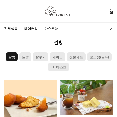
0
전체상품
베이커리
마스크샵
쌀빵
쌀빵
밀빵
쌀쿠키
케이크
선물세트
로스팅(원두)
KF 마스크