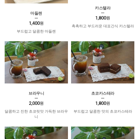
카스텔라
마들렌
1,800
원
1,400
원
촉촉하고 부드러운 대표간식 카스텔라
부드럽고 달콤한 마들렌
브라우니
초코카스테라
2,000
1,800
원
원
달콤하고 진한 초코릿맛 가득한 브라우
부드럽고 달콤한 맛의 초코카스테라
니