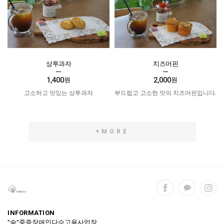
상투과자
치즈머핀
1,400
2,000
원
원
고소하고 맛있는 상투과자
부드럽고 고소한 맛의 치즈머핀입니다.
+MORE
INFORMATION
"숲"중증장애인다수고용사업장