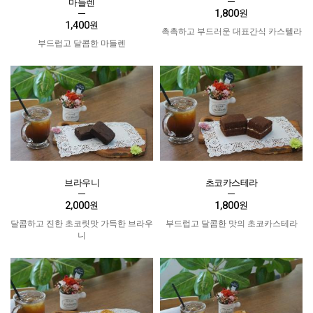
마들렌
1,800
원
1,400
원
촉촉하고 부드러운 대표간식 카스텔라
부드럽고 달콤한 마들렌
브라우니
초코카스테라
2,000
1,800
원
원
달콤하고 진한 초코릿맛 가득한 브라우
부드럽고 달콤한 맛의 초코카스테라
니