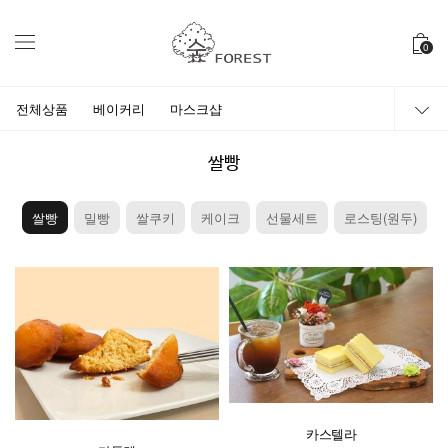
0
전체상품
베이커리
마스크샵
쌀빵
쌀빵
밀빵
쌀쿠키
케이크
선물세트
로스팅(원두)
카스텔라