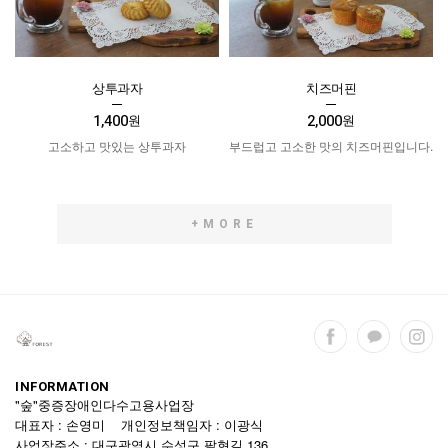
상투과자
치즈머핀
1,400
2,000
원
원
고소하고 맛있는 상투과자
부드럽고 고소한 맛의 치즈머핀입니다.
+MORE
INFORMATION
"숲"중증장애인다수고용사업장
대표자 : 손영미 개인정보책임자 : 이광식
사업장주소 : 대구광역시 수성구 팔현길 136