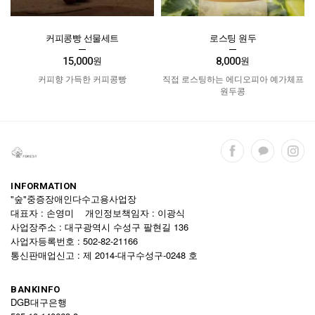
커피콩빵 선물세트
로스팅 원두
15,000
8,000
원
원
커피향 가득한 커피콩빵
직접 로스팅하는 에디오피아 예가체프
원두콩
INFORMATION
"숲"중증장애인다수고용사업장
대표자 : 손영미 개인정보책임자 : 이광식
사업장주소 : 대구광역시 수성구 팔현길 136
사업자등록번호 : 502-82-21166
통신판매업신고 : 제 2014-대구수성구-0248 호
BANKINFO
DGB대구은행