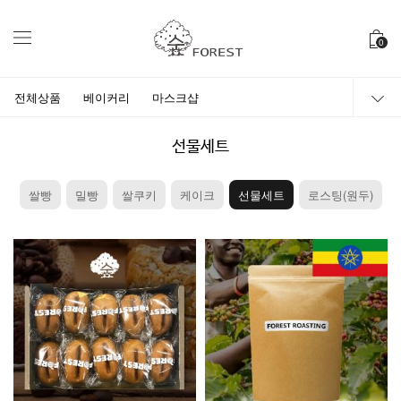
0
전체상품
베이커리
마스크샵
선물세트
쌀빵
밀빵
쌀쿠키
케이크
선물세트
로스팅(원두)